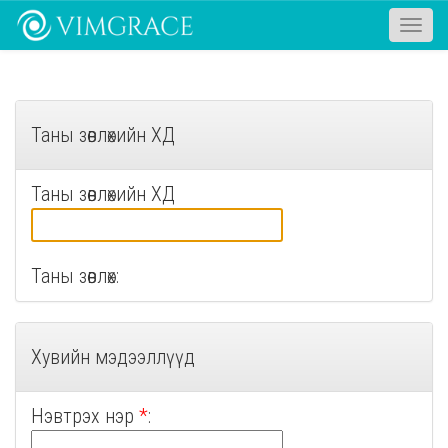
Toggle
naviga
Таны зөвлөхийн ХД
Таны зөвлөхийн ХД
Таны зөвлөх:
Хувийн мэдээллүүд
Нэвтрэх нэр
*
: