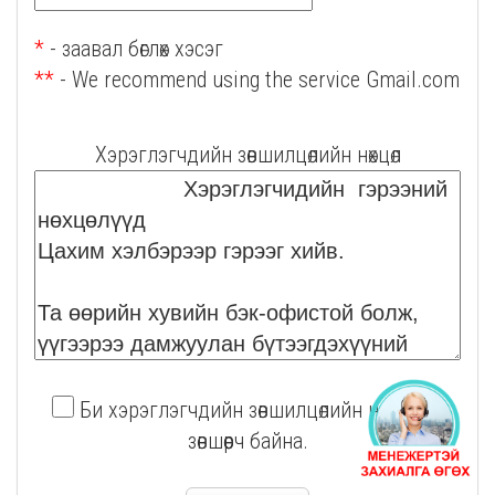
*
- заавал бөглөх хэсэг
**
- We recommend using the service Gmail.com
Хэрэглэгчдийн зөвшилцөлийн нөхцөл
Би хэрэглэгчдийн зөвшилцөлийн нөхцөлийг
зөвшөөрч байна.