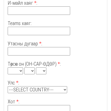
И-майл хаяг
*
:
Teams хаяг:
Утасны дугаар
*
:
Төрсөн он (ОН-САР-ӨДӨР)
*
:
Улс
*
:
Хот
*
: