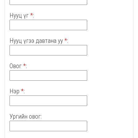
Нууц үг
*
:
Нууц үгээ давтана уу
*
:
Овог
*
:
Нэр
*
:
Ургийн овог: