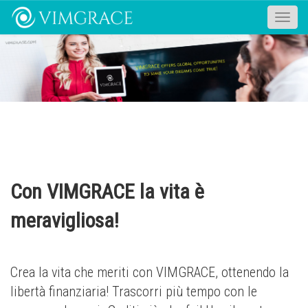
Toggle
naviga
Con VIMGRACE la vita è
meravigliosa!
Crea la vita che meriti con VIMGRACE, ottenendo la
libertà finanziaria! Trascorri più tempo con le