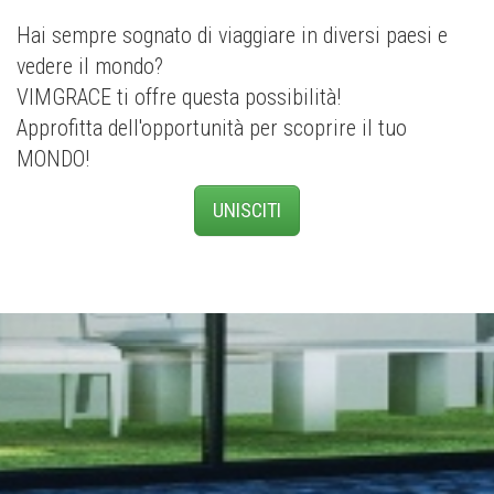
Hai sempre sognato di viaggiare in diversi paesi e
vedere il mondo?
VIMGRACE ti offre questa possibilità!
Approfitta dell'opportunità per scoprire il tuo
MONDO!
UNISCITI