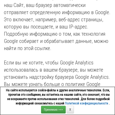
наш Сайт, ваш браузер автоматически
отправляет определенную информацию в Google.
Это включает, например, веб-адрес страницы,
которую вы посещаете, и ваш IP-адрес.
Подробную информацию о том, как технология
Google собирает и обрабатывает данные, можно
найти по этой ссылке.
Если вы не хотите, чтобы Google Analytics
использовалась в вашем браузере, вы можете
установить надстройку браузера Google Analytics.
Вы можете узнать больше о политике Google
Analytics и конфиденциальности Google.
На сайте используются cookie-файлы и другие аналогичные технологии. Если,
прочитав это сообщение, вы остаетесь на нашем сайте, это означает, что вы
не возражаете против использования этих технологий. Для более подробной
информацией ознакомьтесь с нашей
Политикой конфиденциальности
.
Посетители, Клиенты, Независимые Партнеры
Принимаю >>>
X
ВИМГРЭЙС всегда могут отказаться от файлов