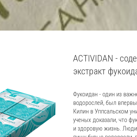
ACTIVIDAN - сод
экстракт фукоид
Фукоидан - один из важ
водорослей, был впервы
Килин в Уппсальском ун
ученых доказали, что фу
и здоровую жизнь. Люди
пищу бурые водоросли, 