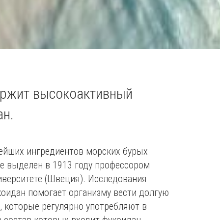
ержит высокоактивный
ан.
нейших ингредиентов морских бурых
е выделен в 1913 году профессором
иверситете (Швеция). Исследования
коидан помогает организму вести долгую
, которые регулярно употребляют в
в состав которых входит фукоидан,